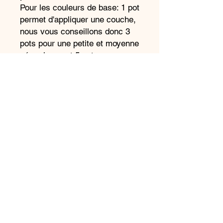
Pour les couleurs de base: 1 pot
permet d'appliquer une couche,
nous vous conseillons donc 3
pots pour une petite et moyenne
céramiques et 5 pots pour une
grande.
Pour les couleurs accessoires:
1 pot permet 3 applications.
Attention, si vous décidez de
faire beaucoup de détails dans
une seule couleur, alors il
faudra commander le nombre
de pots en fonction de votre
projet.
Nous pouvons vous conseiller
et compléter lors du retrait à
l'atelier!