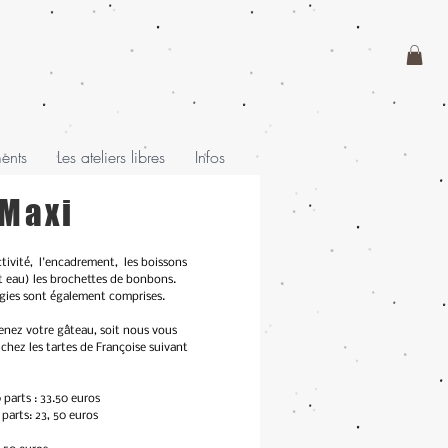
ments
Les ateliers libres
Infos
 Maxi
tivité, l'encadrement, les boissons
 eau) les brochettes de bonbons.
ougies sont également comprises.
enez votre gâteau, soit nous vous
hez les tartes de Françoise suivant
 parts : 33.50 euros
parts: 23, 50 euros