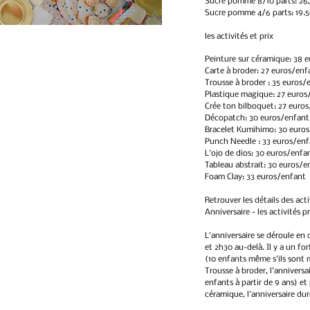
Sucre pomme 8/10 parts: 26,
Sucre pomme 4/6 parts: 19.5
les activités et prix
Peinture sur céramique
: 38 
Carte à broder: 27 euros/enf
Trousse à broder : 35 euros
Plastique magique: 27 euros
Crée ton bilboquet: 27 euro
Décopatch: 30 euros/enfant
Bracelet Kumihimo: 30 euro
Punch Needle : 33 euros/en
L'ojo de dios: 30 euros/enfa
Tableau abstrait: 30 euros/e
Foam Clay: 33 euros/enfant
Retrouver les détails des act
Anniversaire - les activités 
L'anniversaire se déroule en
et 2h30 au-delà. Il y a un f
(10 enfants même s'ils sont 
Trousse à broder, l'anniversa
enfants à partir de 9 ans) et 
céramique, l'anniversaire dur