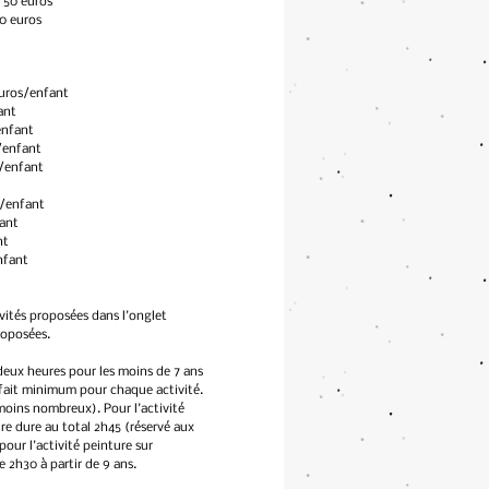
 50 euros
0 euros
euros/enfant
ant
/enfant
/enfant
s/enfant
s/enfant
fant
nt
nfant
ivités proposées dans l'onglet
proposées.
 deux heures pour les moins de 7 ans
orfait minimum pour chaque activité.
moins nombreux). Pour l'activité
ire dure au total 2h45 (réservé aux
pour l'activité peinture sur
e 2h30 à partir de 9 ans.