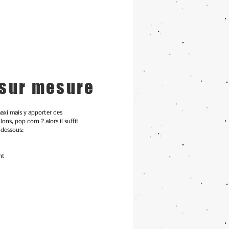
 sur mesure
axi mais y apporter des
ons, pop corn ? alors il suffit
-dessous:
nt