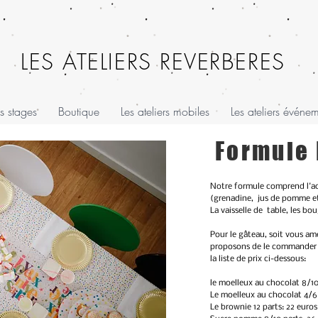
LES ATELIERS REVERBERES
s stages
Boutique
Les ateliers mobiles
Les ateliers événe
Formule
Notre formule comprend l'ac
(grenadine, jus de pomme et
La vaisselle de table, les b
Pour le gâteau, soit vous am
proposons de le commander c
la liste de prix ci-dessous:
le moelleux au chocolat 8/10
Le moelleux au chocolat 4/6 
Le brownie 12 parts: 22 euros