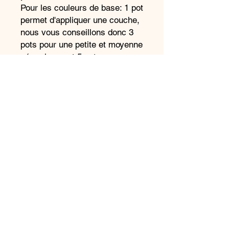
Pour les couleurs de base: 1 pot
permet d'appliquer une couche,
nous vous conseillons donc 3
pots pour une petite et moyenne
céramiques et 5 pots pour une
grande.
Pour les couleurs accessoires:
1 pot permet 3 applications.
Attention, si vous décidez de
faire beaucoup de détails dans
une seule couleur, alors il
faudra commander le nombre
de pots en fonction de votre
projet.
Nous pouvons vous conseiller
et compléter lors du retrait à
l'atelier!