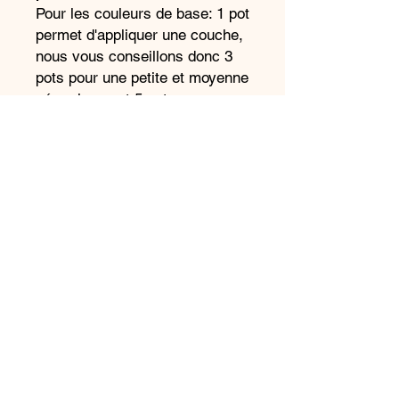
Pour les couleurs de base: 1 pot
permet d'appliquer une couche,
nous vous conseillons donc 3
pots pour une petite et moyenne
céramiques et 5 pots pour une
grande.
Pour les couleurs accessoires:
1 pot permet 3 applications.
Attention, si vous décidez de
faire beaucoup de détails dans
une seule couleur, alors il
faudra commander le nombre
de pots en fonction de votre
projet.
Nous pouvons vous conseiller
et compléter lors du retrait à
l'atelier!